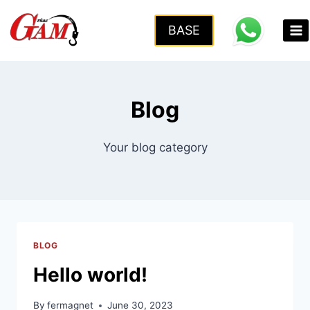
Skip
to
BASE
content
Blog
Your blog category
BLOG
Hello world!
By
fermagnet
June 30, 2023